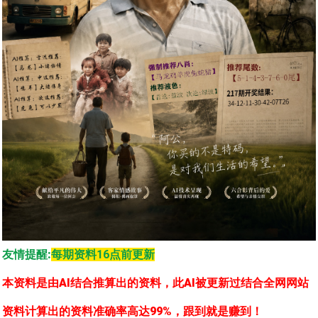
友情提醒:
每期资料16点前更新
本资料是由AI结合推算出的资料，此AI被更新过结合全网网站
资料计算出的资料准确率高达99%，跟到就是赚到！