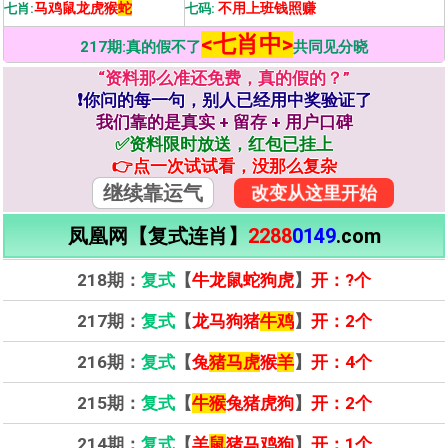
马鸡鼠龙虎猴
蛇
不用上班钱照赚
七肖:
七码:
<
七肖中
>
217期:真的假不了
共同见分晓
“资料那么准还免费，真的假的？”
❗你问的每一句，别人已经用中奖验证了
我们靠的是真实 + 留存 + 用户口碑
✅资料限时放送，红包已挂上
👉点一次试试看，没那么复杂
继续靠运气
改变从这里开始
凤凰网【复式连肖】
2288
0149
.com
218期：
复式
【
牛龙鼠蛇狗虎
】
开：?个
217期：
复式
【
龙马狗猪
牛鸡
】
开：2个
216期：
复式
【
兔
猪马虎
猴
羊
】
开：4个
215期：
复式
【
牛猴
兔猪虎狗
】
开：2个
214期：
复式
【
羊
鼠
猪马鸡狗
】
开：1个