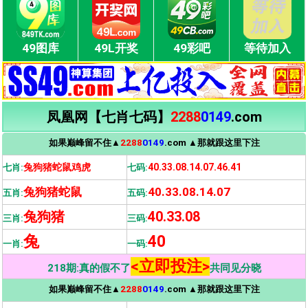
49图库
49L开奖
49彩吧
等待加入
凤凰网【七肖七码】
2288
0149
.com
如果巅峰留不住▲
2288
0149
.com ▲那就跟这里下注
兔狗猪蛇鼠鸡虎
40.33.08.14.07.46.41
七肖:
七码:
兔狗猪蛇鼠
40.33.08.14.07
五肖:
五码:
兔狗猪
40.33.08
三肖:
三码:
兔
40
一肖:
一码:
<
立即投注
>
218期:真的假不了
共同见分晓
如果巅峰留不住▲
2288
0149
.com ▲那就跟这里下注