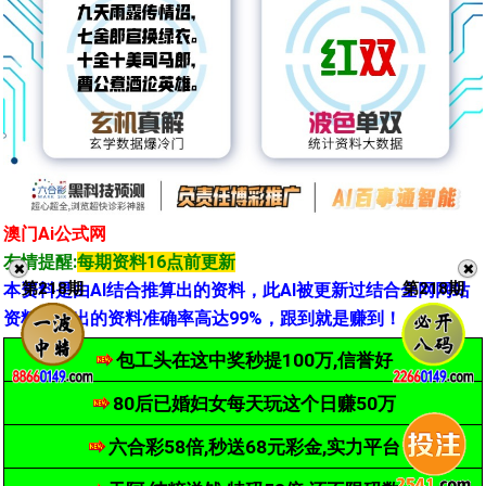
澳门Ai公式网
友情提醒:
每期资料16点前更新
✖️
✖️
第
218
期
第
218
期
本资料是由AI结合推算出的资料，此AI被更新过结合全网网站
资料计算出的资料准确率高达99%，跟到就是赚到！
包工头在这中奖秒提100万,信誉好
80后已婚妇女每天玩这个日赚50万
六合彩58倍,秒送68元彩金,实力平台