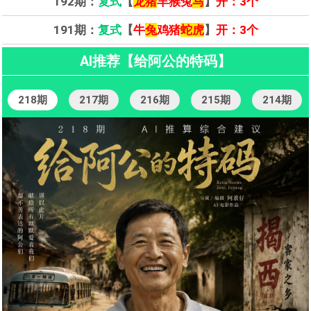
192期：
复式
【
龙猪
羊猴兔
马
】
开：3个
191期：
复式
【
牛
兔
鸡猪
蛇虎
】
开：3个
AI推荐【给阿公的特码】
218期
217期
216期
215期
214期