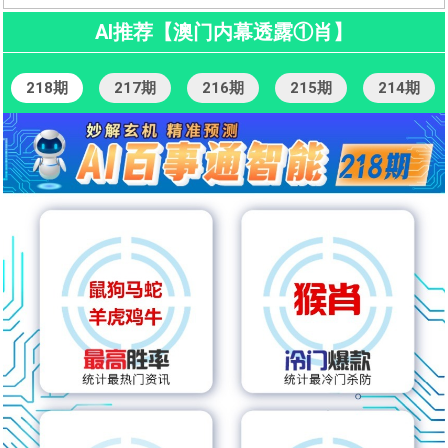
AI推荐【澳门内幕透露①肖】
218期
217期
216期
215期
214期