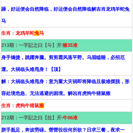
躁，好运便会自然降临，‌好运便会自然降临解吉肖龙鸡羊蛇兔
马
生肖：龙鸡羊蛇
兔
马
213期：一字記之曰【斗】开:
猴35
准
身手矯捷，跳躍奔騰。剪剪霜风落平野。乌眉瞌睡，必招厄
運。大祸临头难甩身！【顶】
解：大祸临头难甩身：意为‌重大灾祸即将降临且极难摆脱‌，形
容处境危急、无法逃避的困境。解凶肖虎狗牛猪鼠猴
生肖：虎狗牛猪鼠
猴
212期：一字記之曰【拉】开:
牛06
准
胼手胝足，奔波勞碌。營營役役何所欲？日求三餐，夜求一