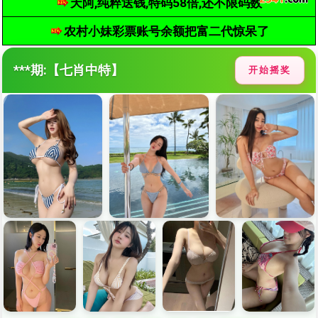
天阿,纯粹送钱,特码58倍,还不限码数
农村小妹彩票账号余额把富二代惊呆了
***
期:【七肖中特】
开始摇奖