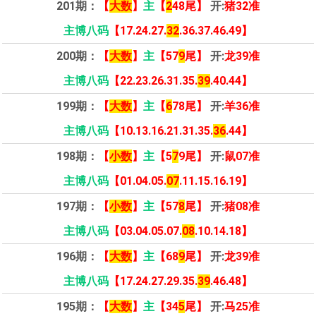
201期：
【
大数
】
主
【
2
48尾】
开:
猪32
准
主博八码
【17.24.27.
32
.36.37.46.49】
200期：
【
大数
】
主
【57
9
尾】
开:
龙39
准
主博八码
【22.23.26.31.35.
39
.40.44】
199期：
【
大数
】
主
【
6
78尾】
开:
羊36
准
主博八码
【10.13.16.21.31.35.
36
.44】
198期：
【
小数
】
主
【5
7
9尾】
开:
鼠07
准
主博八码
【01.04.05.
07
.11.15.16.19】
197期：
【
小数
】
主
【57
8
尾】
开:
猪08
准
主博八码
【03.04.05.07.
08
.10.14.18】
196期：
【
大数
】
主
【68
9
尾】
开:
龙39
准
主博八码
【17.24.27.29.35.
39
.46.48】
195期：
【
大数
】
主
【34
5
尾】
开:
马25
准