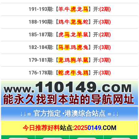
191-193期:【
羊.牛.
虎
.龙.
马
】开:
(2期)
188-190期:【
鸡.牛.
龙
.
兔
.蛇
】开:
(3期)
185-187期:【
虎.
马
.龙.
羊
.鼠
】开:
(2期)
182-184期:【
马
.
羊
.鸡.
虎
.兔
】开:
(3期)
179-181期:【
龙
.鸡.
狗
.羊.
鼠
】开:
(3期)
176-178期:【
蛇
.虎.
牛
.兔.
鸡
】开:
(3期)
↓↓≌ 官方指定 •
港澳综合站点 ≌↓↓
今日推荐好料
站点:
2025
0149
.COM